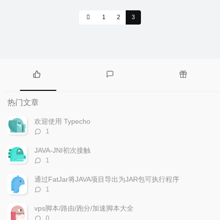
1
2
3
热
最
随
门
新
机
热门文章
文
评
文
章
论
章
欢迎使用 Typecho
评
1
论
数：
JAVA-JNI初次接触
评
1
论
数：
通过FatJar将JAVA项目导出为JAR包可执行程序
评
1
论
数：
vps脚本/路由/跑分/加速脚本大全
评
0