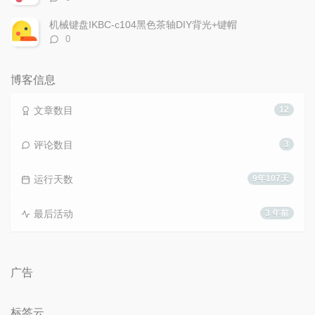
论
数：
机械键盘IKBC-c104黑色茶轴DIY背光+键帽
评
0
论
数：
博客信息
文章数目
12
评论数目
3
运行天数
9年107天
最后活动
3 年前
广告
标签云