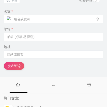
私密评论
表情
名称
*
🎲
邮箱
*
地址
发表评论
热
最
随
门
新
机
热门文章
文
评
文
章
论
章