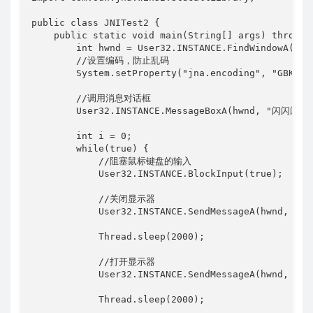
public class JNITest2 {

    public static void main(String[] args) throws I
        int hwnd = User32.INSTANCE.FindWindowA(null
        //设置编码，防止乱码

        System.setProperty("jna.encoding", "GBK");

        //调用消息对话框

        User32.INSTANCE.MessageBoxA(hwnd, "闪闪闪", 
        int i = 0;

        while(true) {

            //阻塞鼠标键盘的输入

            User32.INSTANCE.BlockInput(true);

            //关闭显示器

            User32.INSTANCE.SendMessageA(hwnd, 0x01
            Thread.sleep(2000);

            //打开显示器

            User32.INSTANCE.SendMessageA(hwnd, 0x01
            Thread.sleep(2000);
