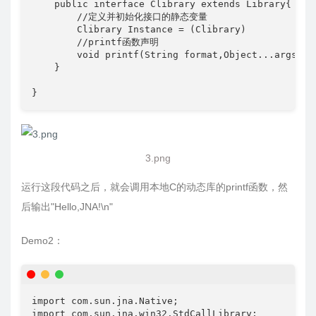
    public interface Clibrary extends Library{

        //定义并初始化接口的静态变量

        Clibrary Instance = (Clibrary)         Nat
        //printf函数声明

        void printf(String format,Object...args);  
    }

3.png
运行这段代码之后，就会调用本地C的动态库的printf函数，然
后输出"Hello,JNA!\n"
Demo2：
import com.sun.jna.Native;

import com.sun.jna.win32.StdCallLibrary;
