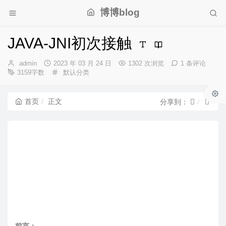
博博blog
JAVA-JNI初次接触
博
发
admin
2023 年 03 月 24 日
1302 次浏览
1 条评论
主：
布
分
3159字数
默认分类
时
类：
间：
首页
正文
分享到：