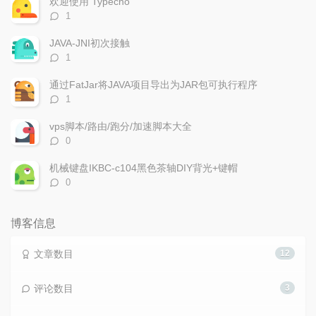
欢迎使用 Typecho
评
1
论
数：
JAVA-JNI初次接触
评
1
论
数：
通过FatJar将JAVA项目导出为JAR包可执行程序
评
1
论
数：
vps脚本/路由/跑分/加速脚本大全
评
0
论
数：
机械键盘IKBC-c104黑色茶轴DIY背光+键帽
评
0
论
数：
博客信息
文章数目
12
评论数目
3