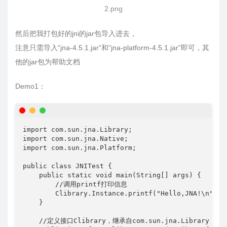
2.png
然后把我打包好的jni的jar包导入进去，
注意只需导入“jna-4.5.1.jar”和“jna-platform-4.5.1.jar”即可，其
他的jar包为帮助文档
Demo1：
import com.sun.jna.Library;

import com.sun.jna.Native;

import com.sun.jna.Platform;

public class JNITest {

    public static void main(String[] args) {

        //调用printf打印信息

        Clibrary.Instance.printf("Hello,JNA!\n");

    }

    //定义接口Clibrary，继承自com.sun.jna.Library
