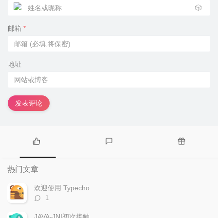
🎲
邮箱
*
地址
发表评论
热
最
随
门
新
机
热门文章
文
评
文
章
论
章
欢迎使用 Typecho
评
1
论
数：
JAVA-JNI初次接触