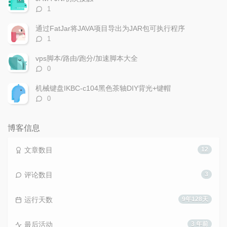
评
1
论
数：
通过FatJar将JAVA项目导出为JAR包可执行程序
评
1
论
数：
vps脚本/路由/跑分/加速脚本大全
评
0
论
数：
机械键盘IKBC-c104黑色茶轴DIY背光+键帽
评
0
论
数：
博客信息
文章数目
12
评论数目
3
运行天数
9年128天
最后活动
3 年前