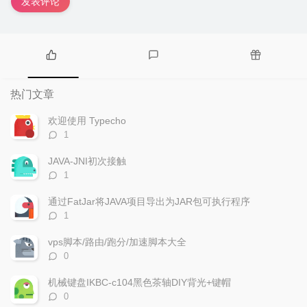
发表评论
热
最
随
门
新
机
热门文章
文
评
文
章
论
章
欢迎使用 Typecho
评
1
论
数：
JAVA-JNI初次接触
评
1
论
数：
通过FatJar将JAVA项目导出为JAR包可执行程序
评
1
论
数：
vps脚本/路由/跑分/加速脚本大全
评
0
论
数：
机械键盘IKBC-c104黑色茶轴DIY背光+键帽
评
0
论