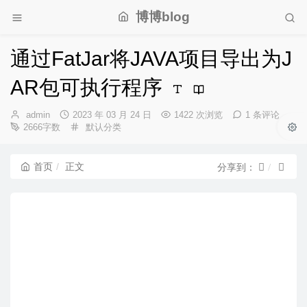
博博blog
通过FatJar将JAVA项目导出为J
AR包可执行程序
博
发
admin
2023 年 03 月 24 日
1422 次浏览
1 条评论
主：
布
分
2666字数
默认分类
时
类：
间：
首页
正文
分享到：