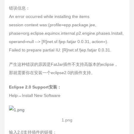
错误信息：
An error occurred while installing the items
session context was:(profile=epp.package.jee,
phase=org.eclipse.equinox.internal.p2.engine.phases.Install,
operand=null --> [R]net.sf.fjep.fatjar 0.0.31, action=).
Failed to prepare partial IU: [R]net.sf.fjep.fatjar 0.0.31.
产生这种错误的原因是FatJar插件不支持高版本的eclipse，
那就需要你在安装一个eclipse2.0的插件支持。
Eclipse 2.0 Support安装：
Help→Install New Software
1.png
输入2.0支持插件的链接：