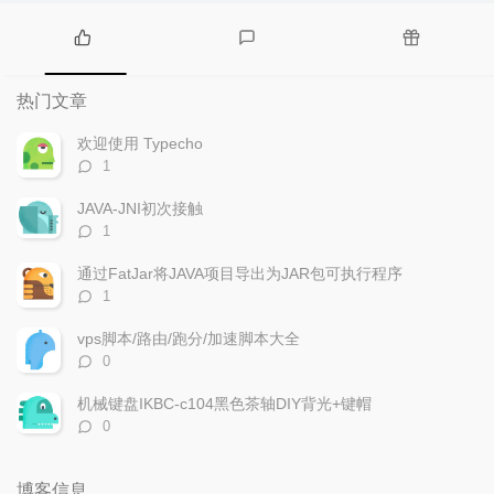
热
最
随
门
新
机
热门文章
文
评
文
章
论
章
欢迎使用 Typecho
评
1
论
数：
JAVA-JNI初次接触
评
1
论
数：
通过FatJar将JAVA项目导出为JAR包可执行程序
评
1
论
数：
vps脚本/路由/跑分/加速脚本大全
评
0
论
数：
机械键盘IKBC-c104黑色茶轴DIY背光+键帽
评
0
论
数：
博客信息